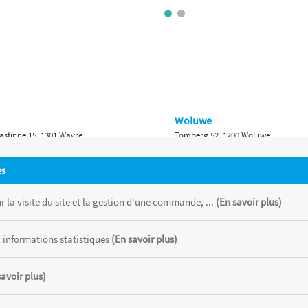
Woluwe
astinne 15, 1301 Wavre
Tomberg 52, 1200 Woluwe
Namur
es
 Bruxelles 315, 1410 Waterloo
Ch. de Marche 382, 5100 Namur
 la visite du site et la gestion d'une commande, ...
(En savoir plus)
 informations statistiques
(En savoir plus)
savoir plus)
 chaque magasin, toutes taxes comprises.