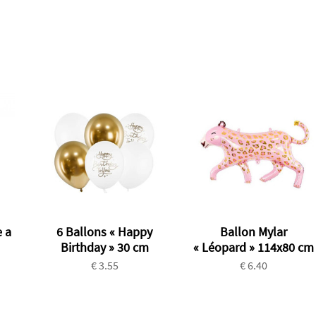
 a
6 Ballons « Happy
Ballon Mylar
Birthday » 30 cm
« Léopard » 114x80 cm
€ 3.55
€ 6.40