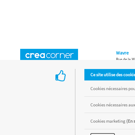
Wavre
Rue de la W
Horaires d'ouverture
Waterloo
Ce site utilise des cooki
Chaussée de
Accès aux magasins
Livraison
Cookies nécessaires pour
Retours d'articles
Une histoire de famille
Cookies nécessaires aux
Remises spéciales
Gestion des cookies
Cookies marketing
(En 
Tous les produits sont vendus dans la limite des stocks disponibles de