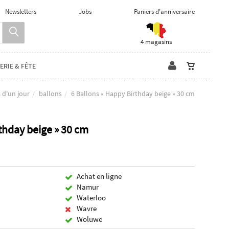
Newsletters
Jobs
Paniers d'anniversaire
4 magasins
ERIE & FÊTE
 d'un jour
ballons
6 Ballons « Happy Birthday beige » 30 cm
thday beige » 30 cm
Achat en ligne
Namur
Waterloo
Wavre
Woluwe