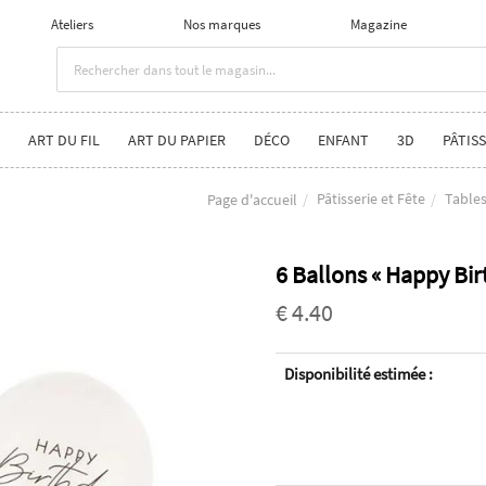
Ateliers
Nos marques
Magazine
ART DU FIL
ART DU PAPIER
DÉCO
ENFANT
3D
PÂTISS
Pâtisserie et Fête
Tables
Page d'accueil
6 Ballons « Happy Bir
€ 4.40
Disponibilité estimée :