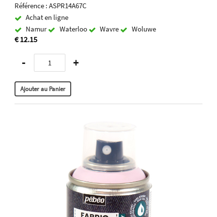
Référence : ASPR14A67C
Achat en ligne
Namur
Waterloo
Wavre
Woluwe
€ 12.15
-
+