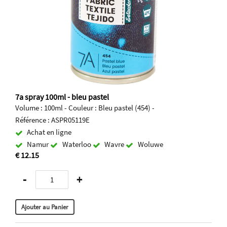
7a spray 100ml - bleu pastel
Volume : 100ml - Couleur : Bleu pastel (454) -
Référence : ASPR05119E
Achat en ligne
Namur
Waterloo
Wavre
Woluwe
€ 12.15
-
+