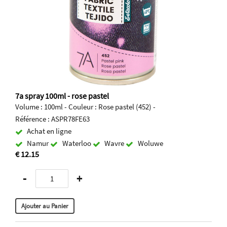
7a spray 100ml - rose pastel
Volume : 100ml - Couleur : Rose pastel (452) -
Référence : ASPR78FE63
Achat en ligne
Namur
Waterloo
Wavre
Woluwe
€ 12.15
-
+