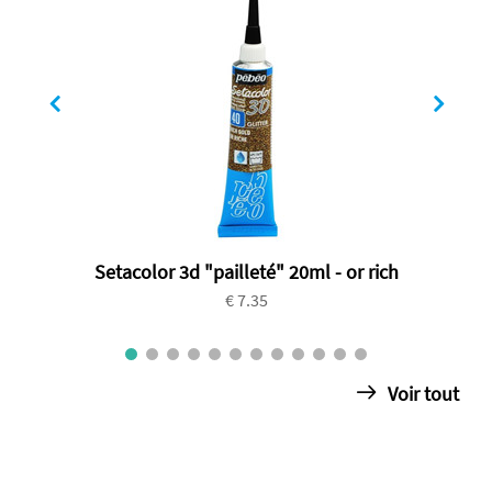
Setacolor 3d "pailleté" 20ml - or rich
€ 7.35
Voir tout