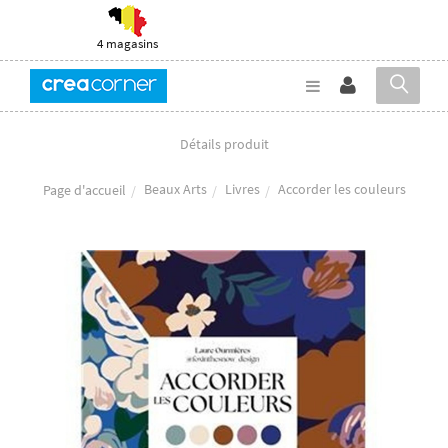
4 magasins
Détails produit
Beaux Arts
Livres
Accorder les couleurs
Page d'accueil