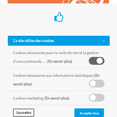
Ce site utilise des cookies
Cookies nécessaires pour la visite du site et la gestion
d'une commande, ...
(En savoir plus)
Tous les produits sont vendus dans la limite des stocks disponibles de
chaque magasin, toutes taxes comprises.
Cookies nécessaires aux informations statistiques
(En
savoir plus)
MENTIONS LÉGALES
CONDITIONS GÉNÉRALES
Cookies marketing
(En savoir plus)
RÉALISÉ AVEC MERCATOR
CMS
Soumettre
Accepter tous