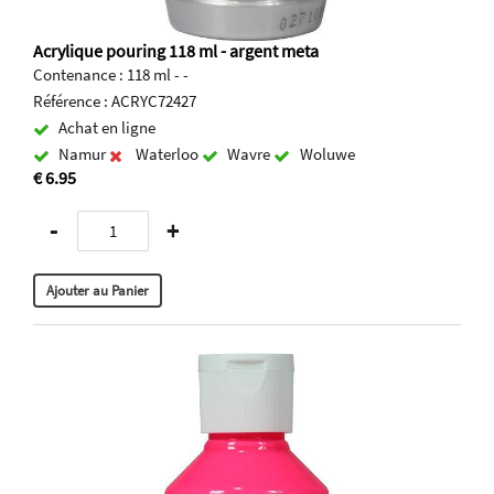
Acrylique pouring 118 ml - argent meta
Contenance : 118 ml - -
Référence : ACRYC72427
Achat en ligne
Namur
Waterloo
Wavre
Woluwe
€ 6.95
-
+