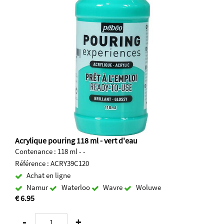
Acrylique pouring 118 ml - vert d'eau
Contenance : 118 ml - -
Référence : ACRY39C120
Achat en ligne
Namur
Waterloo
Wavre
Woluwe
€ 6.95
-
+