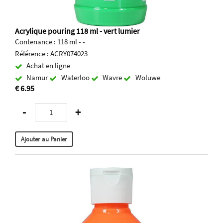
Acrylique pouring 118 ml - vert lumier
Contenance : 118 ml - -
Référence : ACRY074023
Achat en ligne
Namur
Waterloo
Wavre
Woluwe
€ 6.95
-
+