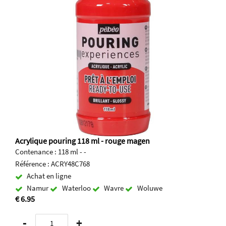
Acrylique pouring 118 ml - rouge magen
Contenance : 118 ml - -
Référence : ACRY48C768
Achat en ligne
Namur
Waterloo
Wavre
Woluwe
€ 6.95
-
+