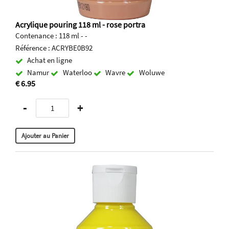
Acrylique pouring 118 ml - rose portra
Contenance : 118 ml - -
Référence : ACRYBE0B92
Achat en ligne
Namur
Waterloo
Wavre
Woluwe
€ 6.95
-
+