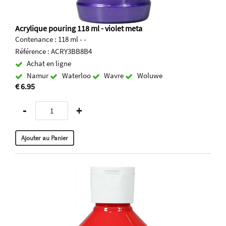
Acrylique pouring 118 ml - violet meta
Contenance : 118 ml - -
Référence : ACRY3BB8B4
Achat en ligne
Namur
Waterloo
Wavre
Woluwe
€ 6.95
-
+