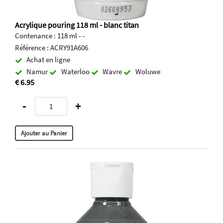
Acrylique pouring 118 ml - blanc titan
Contenance : 118 ml - -
Référence : ACRY91A606
Achat en ligne
Namur
Waterloo
Wavre
Woluwe
€ 6.95
-
+