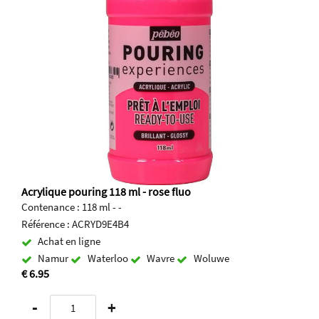
Acrylique pouring 118 ml - rose fluo
Contenance : 118 ml - -
Référence : ACRYD9E4B4
Achat en ligne
Namur
Waterloo
Wavre
Woluwe
€ 6.95
-
+