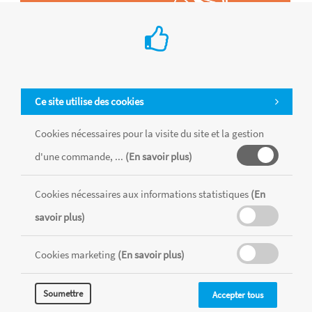
Ce site utilise des cookies
Cookies nécessaires pour la visite du site et la gestion
d'une commande, ...
(En savoir plus)
Cookies nécessaires aux informations statistiques
(En
Tous les produits sont vendus dans la limite des stocks disponibles de
chaque magasin, toutes taxes comprises.
savoir plus)
Cookies marketing
(En savoir plus)
MENTIONS LÉGALES
CONDITIONS GÉNÉRALES
RÉALISÉ AVEC MERCATOR
Soumettre
Accepter tous
CMS