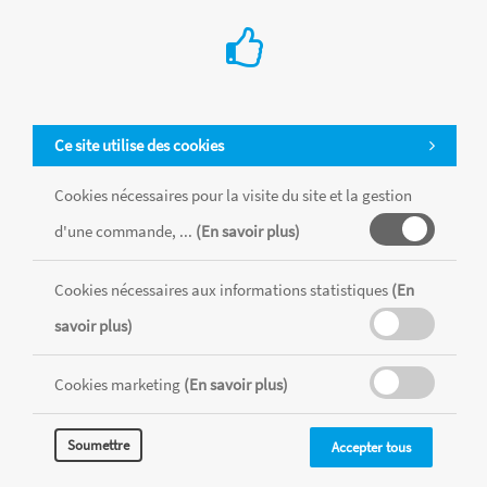
Ce site utilise des cookies
Cookies nécessaires pour la visite du site et la gestion
d'une commande, ...
(En savoir plus)
Cookies nécessaires aux informations statistiques
(En
Tous les produits sont vendus dans la limite des stocks disponibles de
chaque magasin, toutes taxes comprises.
savoir plus)
Cookies marketing
(En savoir plus)
MENTIONS LÉGALES
CONDITIONS GÉNÉRALES
RÉALISÉ AVEC MERCATOR
Soumettre
Accepter tous
CMS