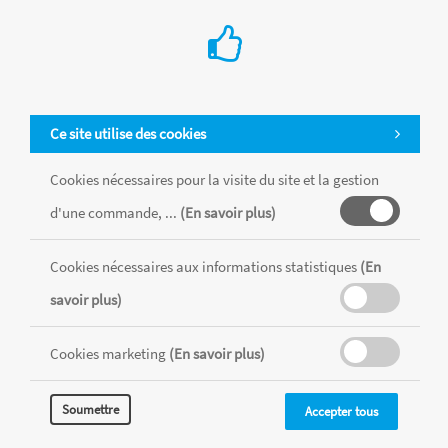
Ce site utilise des cookies
Cookies nécessaires pour la visite du site et la gestion
d'une commande, ...
(En savoir plus)
Cookies nécessaires aux informations statistiques
(En
Tous les produits sont vendus dans la limite des stocks disponibles de
chaque magasin, toutes taxes comprises.
savoir plus)
Cookies marketing
(En savoir plus)
MENTIONS LÉGALES
CONDITIONS GÉNÉRALES
RÉALISÉ AVEC MERCATOR
Soumettre
Accepter tous
CMS