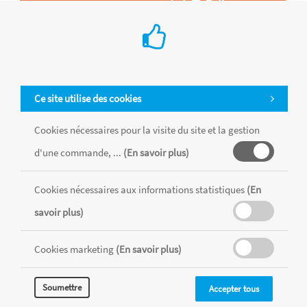
Ce site utilise des cookies
Cookies nécessaires pour la visite du site et la gestion
d'une commande, ...
(En savoir plus)
Cookies nécessaires aux informations statistiques
(En
Tous les produits sont vendus dans la limite des stocks disponibles de
chaque magasin, toutes taxes comprises.
savoir plus)
Cookies marketing
(En savoir plus)
MENTIONS LÉGALES
CONDITIONS GÉNÉRALES
RÉALISÉ AVEC MERCATOR
Soumettre
Accepter tous
CMS