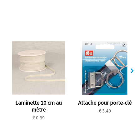
Laminette 10 cm au
Attache pour porte-clé
mètre
€ 3.40
€ 0.39