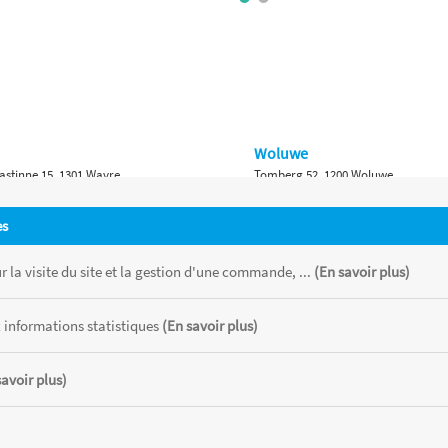
Woluwe
astinne 15, 1301 Wavre
Tomberg 52, 1200 Woluwe
Namur
es
 Bruxelles 315, 1410 Waterloo
Ch. de Marche 382, 5100 Namur
 la visite du site et la gestion d'une commande, ...
(En savoir plus)
 informations statistiques
(En savoir plus)
savoir plus)
 chaque magasin, toutes taxes comprises.
CATOR