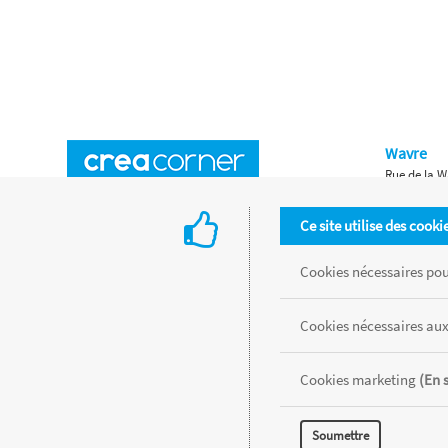
Wavre
Rue de la W
Horaires d'ouverture
Waterloo
Ce site utilise des cooki
Chaussée de
Accès aux magasins
Livraison
Cookies nécessaires pour
Retours d'articles
Une histoire de famille
Cookies nécessaires aux
Remises spéciales
Gestion des cookies
Cookies marketing
(En 
Tous les produits sont vendus dans la limite des stocks disponibles de
Soumettre
MENTIONS LÉGALES
CONDITIONS GÉNÉRALES
RÉALISÉ AVEC MER