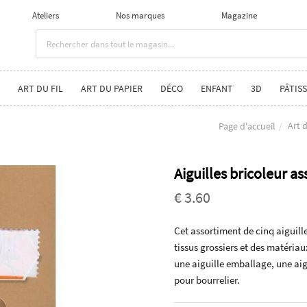
Ateliers
Nos marques
Magazine
ART DU FIL
ART DU PAPIER
DÉCO
ENFANT
3D
PÂTISS
Art d
Page d'accueil
Aiguilles bricoleur a
€ 3.60
Cet assortiment de cinq aiguille
tissus grossiers et des matériau
une aiguille emballage, une aigu
pour bourrelier.