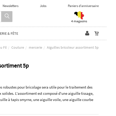
Newsletters
Jobs
Paniers d'anniversaire
4 magasins
ERIE & FÊTE
u Fil
Couture
mercerie
Aiguilles bricoleur assortiment 5p
ssortiment 5p
s robustes pour bricolage sera utile pour le traitement des
x solides. L'assortiment est composé d'une aiguille tissage,
ille à tapis smyrne, une aiguille voile, une aiguille courbe