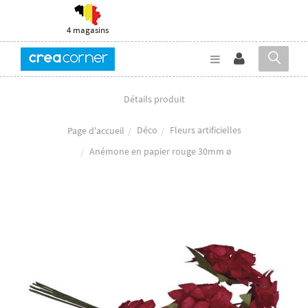
4 magasins
Détails produit
Déco
Fleurs artificielles
Page d'accueil
Anémone en papier rouge 30mm ø