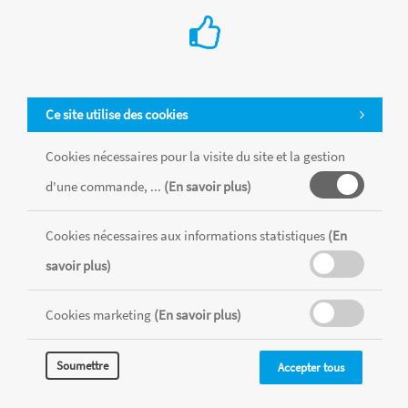
Ce site utilise des cookies
Cookies nécessaires pour la visite du site et la gestion
d'une commande, ...
(En savoir plus)
Cookies nécessaires aux informations statistiques
(En
Tous les produits sont vendus dans la limite des stocks disponibles de
chaque magasin, toutes taxes comprises.
savoir plus)
Cookies marketing
(En savoir plus)
MENTIONS LÉGALES
CONDITIONS GÉNÉRALES
RÉALISÉ AVEC MERCATOR
Soumettre
Accepter tous
CMS