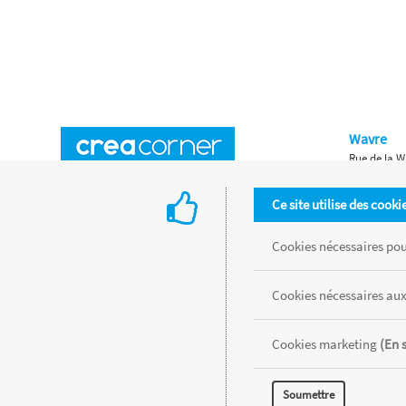
Wavre
Rue de la W
Horaires d'ouverture
Waterloo
Ce site utilise des cooki
Chaussée de
Accès aux magasins
Livraison
Cookies nécessaires pour
Retours d'articles
Une histoire de famille
Cookies nécessaires aux
Remises spéciales
Gestion des cookies
Cookies marketing
(En 
Tous les produits sont vendus dans la limite des stocks disponibles de
Soumettre
MENTIONS LÉGALES
CONDITIONS GÉNÉRALES
RÉALISÉ AVEC MER