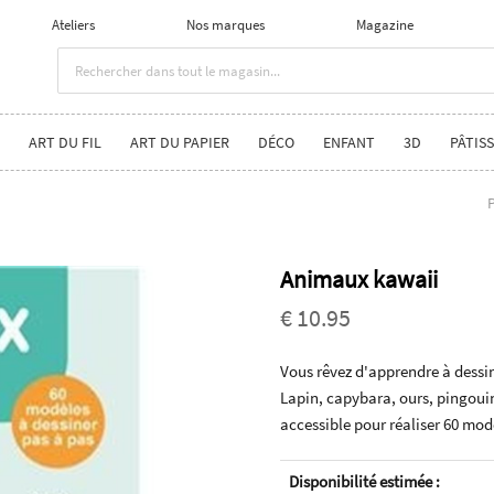
Ateliers
Nos marques
Magazine
ART DU FIL
ART DU PAPIER
DÉCO
ENFANT
3D
PÂTISS
P
Animaux kawaii
€ 10.95
Vous rêvez d'apprendre à dessi
Lapin, capybara, ours, pingouin
accessible pour réaliser 60 mod
Disponibilité estimée :