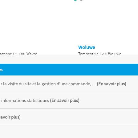
Woluwe
astinne 15, 1301 Wavre
Tomberg 52, 1200 Woluwe
Namur
es
 Bruxelles 315, 1410 Waterloo
Ch. de Marche 382, 5100 Namur
 la visite du site et la gestion d'une commande, ...
(En savoir plus)
 informations statistiques
(En savoir plus)
savoir plus)
 chaque magasin, toutes taxes comprises.
CATOR