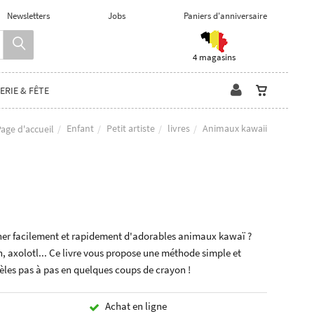
Newsletters
Jobs
Paniers d'anniversaire
4 magasins
ERIE & FÊTE
Enfant
Petit artiste
livres
Animaux kawaii
age d'accueil
ner facilement et rapidement d'adorables animaux kawaï ?
, axolotl... Ce livre vous propose une méthode simple et
èles pas à pas en quelques coups de crayon !
Achat en ligne