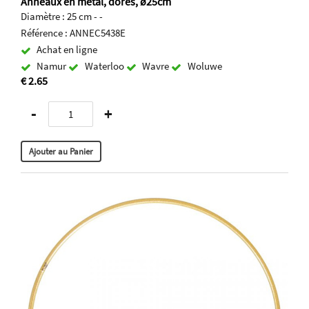
Anneaux en métal, dorés, ø25cm
Diamètre : 25 cm - -
Référence : ANNEC5438E
Achat en ligne
Namur
Waterloo
Wavre
Woluwe
€ 2.65
-
+