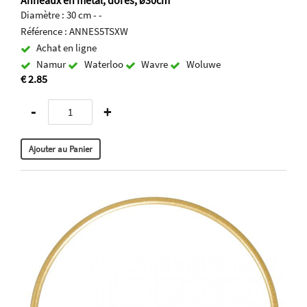
Anneaux en métal, dorés, ø30cm
Diamètre : 30 cm - -
Référence : ANNES5TSXW
Achat en ligne
Namur
Waterloo
Wavre
Woluwe
€ 2.85
-
+