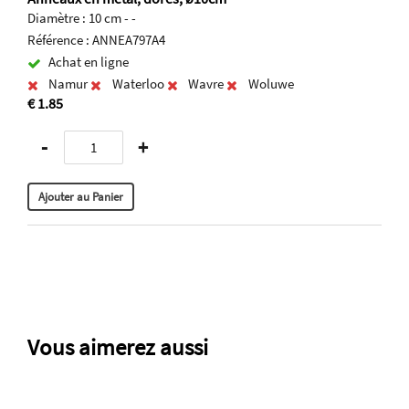
Diamètre : 10 cm - -
Référence : ANNEA797A4
Achat en ligne
Namur
Waterloo
Wavre
Woluwe
€ 1.85
-
+
Vous aimerez aussi