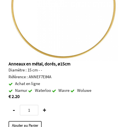
Anneaux en métal, dorés, ø15cm
Diamètre : 15 cm - -
Référence : ANNEF7E84A
Achat en ligne
Namur
Waterloo
Wavre
Woluwe
€ 2.20
-
+