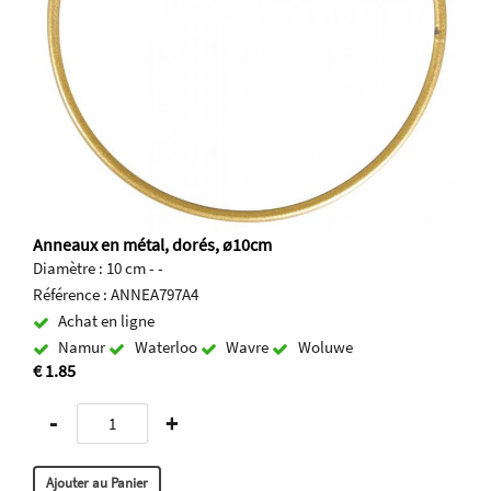
Anneaux en métal, dorés, ø10cm
Diamètre : 10 cm - -
Référence : ANNEA797A4
Achat en ligne
Namur
Waterloo
Wavre
Woluwe
€ 1.85
-
+