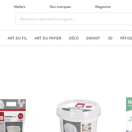
Ateliers
Nos marques
Magazine
ART DU FIL
ART DU PAPIER
DÉCO
ENFANT
3D
PÂTISS