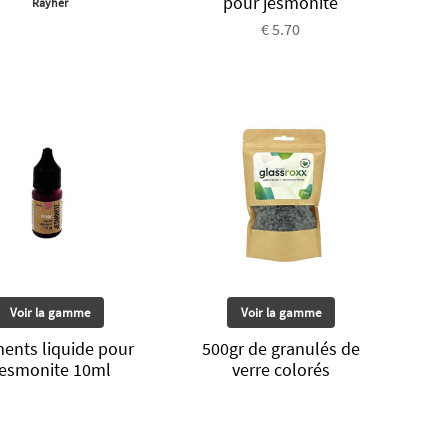
pour jesmonite
Rayher
€ 5.70
Voir la gamme
Voir la gamme
ents liquide pour
500gr de granulés de
esmonite 10ml
verre colorés