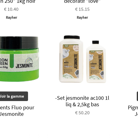
in 250" 1kg noir
décoratif "love"
€ 10.40
€ 15.15
Rayher
Rayher
Voir la gamme
-Set jesmonite ac100 1l
liq & 2,5kg bas
ents Fluo pour
Pigm
€ 50.20
Jesmonite
J