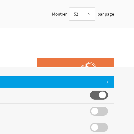
Montrer
52
par page