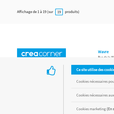
Affichage de 1 à 19 (sur
produits)
19
Wavre
Rue de la W
Horaires d'ouverture
Waterloo
Ce site utilise des cooki
Chaussée de
Accès aux magasins
Livraison
Cookies nécessaires pour
Retours d'articles
Une histoire de famille
Cookies nécessaires aux
Remises spéciales
Gestion des cookies
Cookies marketing
(En 