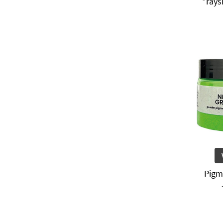
"rays
Pigm