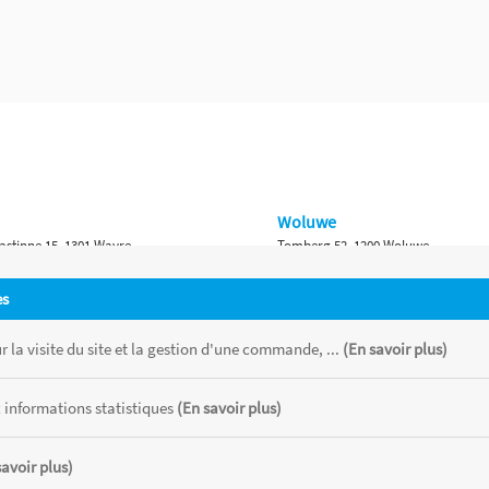
Woluwe
astinne 15, 1301 Wavre
Tomberg 52, 1200 Woluwe
Namur
es
 Bruxelles 315, 1410 Waterloo
Ch. de Marche 382, 5100 Namur
 la visite du site et la gestion d'une commande, ...
(En savoir plus)
 informations statistiques
(En savoir plus)
savoir plus)