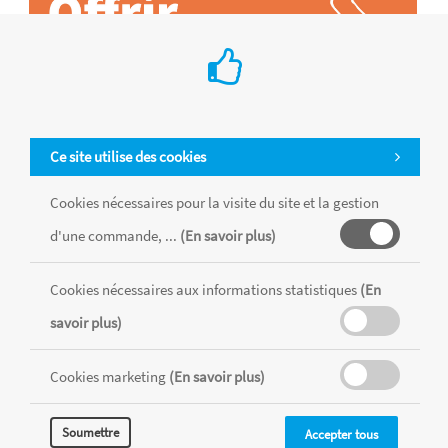
Ce site utilise des cookies
Tous les produits sont vendus dans la limite des stocks disponibles de
chaque magasin, toutes taxes comprises.
Cookies nécessaires pour la visite du site et la gestion
d'une commande, ...
(En savoir plus)
MENTIONS LÉGALES
CONDITIONS GÉNÉRALES
Cookies nécessaires aux informations statistiques
(En
RÉALISÉ AVEC MERCATOR
savoir plus)
CMS
Cookies marketing
(En savoir plus)
Soumettre
Accepter tous