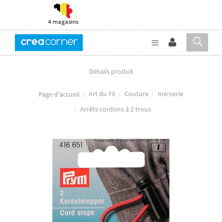
4 magasins
Détails produit
Art du Fil
Couture
mercerie
Page d'accueil
Arrêts cordons à 2 trous