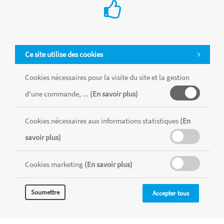
Ce site utilise des cookies
Cookies nécessaires pour la visite du site et la gestion
d'une commande, ...
(En savoir plus)
Cookies nécessaires aux informations statistiques
(En
Tous les produits sont vendus dans la limite des stocks disponibles de
chaque magasin, toutes taxes comprises.
savoir plus)
Cookies marketing
(En savoir plus)
MENTIONS LÉGALES
CONDITIONS GÉNÉRALES
RÉALISÉ AVEC MERCATOR
Soumettre
Accepter tous
CMS