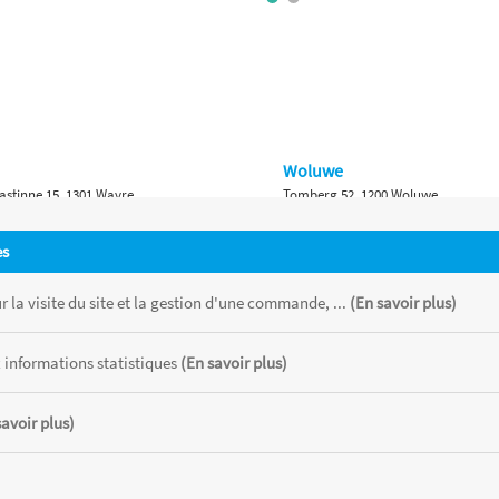
Woluwe
astinne 15, 1301 Wavre
Tomberg 52, 1200 Woluwe
Namur
es
 Bruxelles 315, 1410 Waterloo
Ch. de Marche 382, 5100 Namur
 la visite du site et la gestion d'une commande, ...
(En savoir plus)
 informations statistiques
(En savoir plus)
savoir plus)
 chaque magasin, toutes taxes comprises.
CATOR