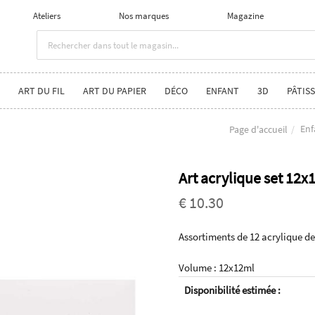
Ateliers
Nos marques
Magazine
ART DU FIL
ART DU PAPIER
DÉCO
ENFANT
3D
PÂTISS
Enf
Page d'accueil
Art acrylique set 12x
€ 10.30
Assortiments de 12 acrylique de
Volume : 12x12ml
Disponibilité estimée :