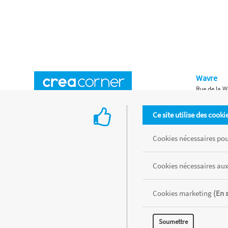
Wavre
Rue de la W
Horaires d'ouverture
Waterloo
Ce site utilise des cooki
Chaussée de
Accès aux magasins
Livraison
Cookies nécessaires pour
Retours d'articles
Une histoire de famille
Cookies nécessaires aux
Remises spéciales
Gestion des cookies
Cookies marketing
(En 
Tous les produits sont vendus dans la limite des stocks disponibles de
Soumettre
MENTIONS LÉGALES
CONDITIONS GÉNÉRALES
RÉALISÉ AVEC MER