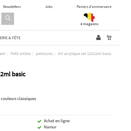
Newsletters
Jobs
Paniers d'anniversaire
4 magasins
ERIE & FÊTE
ant
Petit artiste
peintures
Art acrylique set 12x12ml basic
12ml basic
 couleurs classiques
Achat en ligne
Namur