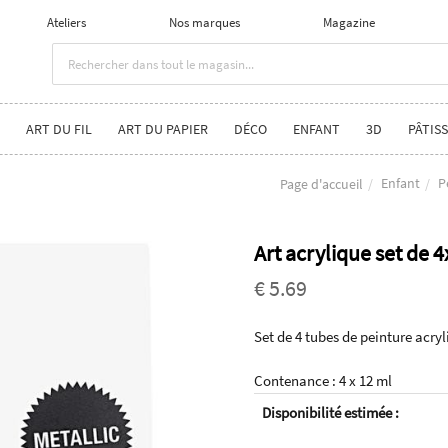
Ateliers
Nos marques
Magazine
ART DU FIL
ART DU PAPIER
DÉCO
ENFANT
3D
PÂTISS
Enfant
P
Page d'accueil
Art acrylique set de 
€ 5.69
Set de 4 tubes de peinture acry
Contenance : 4 x 12 ml
Disponibilité estimée :