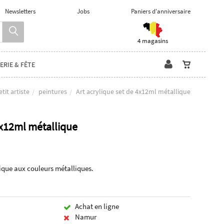
Newsletters
Jobs
Paniers d'anniversaire
4 magasins
ERIE & FÊTE
etit artiste
peintures
Art acrylique set de 4x12ml métallique
4x12ml métallique
lique aux couleurs métalliques.
Achat en ligne
Namur