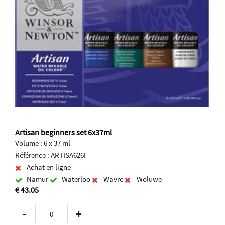
Artisan beginners set 6x37ml
Volume : 6 x 37 ml - -
Référence : ARTISA626I
Achat en ligne
Namur
Waterloo
Wavre
Woluwe
€ 43.05
-
+