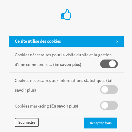
Ce site utilise des cookies
Cookies nécessaires pour la visite du site et la gestion
d'une commande, ...
(En savoir plus)
Tous les produits sont vendus dans la limite des stocks disponibles de
chaque magasin, toutes taxes comprises.
Cookies nécessaires aux informations statistiques
(En
savoir plus)
MENTIONS LÉGALES
CONDITIONS GÉNÉRALES
Cookies marketing
(En savoir plus)
RÉALISÉ AVEC MERCATOR
CMS
Soumettre
Accepter tous