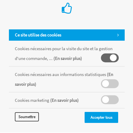
Ce site utilise des cookies
Cookies nécessaires pour la visite du site et la gestion
d'une commande, ...
(En savoir plus)
Cookies nécessaires aux informations statistiques
(En
Tous les produits sont vendus dans la limite des stocks disponibles de
chaque magasin, toutes taxes comprises.
savoir plus)
Cookies marketing
(En savoir plus)
MENTIONS LÉGALES
CONDITIONS GÉNÉRALES
RÉALISÉ AVEC MERCATOR
Soumettre
Accepter tous
CMS