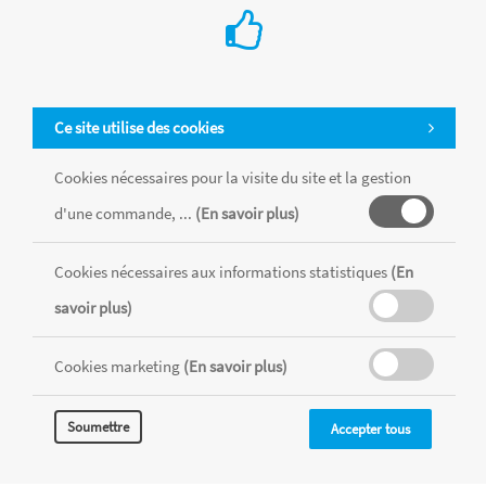
Ce site utilise des cookies
Cookies nécessaires pour la visite du site et la gestion
d'une commande, ...
(En savoir plus)
Cookies nécessaires aux informations statistiques
(En
Tous les produits sont vendus dans la limite des stocks disponibles de
chaque magasin, toutes taxes comprises.
savoir plus)
Cookies marketing
(En savoir plus)
MENTIONS LÉGALES
CONDITIONS GÉNÉRALES
RÉALISÉ AVEC MERCATOR
Soumettre
Accepter tous
CMS