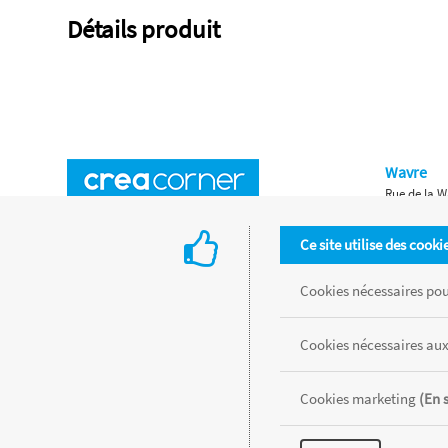
Détails produit
Wavre
Rue de la W
Horaires d'ouverture
Waterloo
Ce site utilise des cooki
Chaussée de
Accès aux magasins
Livraison
Cookies nécessaires pour
Retours d'articles
Une histoire de famille
Cookies nécessaires aux
Remises spéciales
Gestion des cookies
Cookies marketing
(En 
Tous les produits sont vendus dans la limite des stocks disponibles de