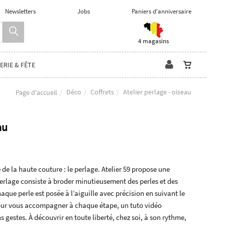
Newsletters
Jobs
Paniers d'anniversaire
4 magasins
ERIE & FÊTE
Déco
Coffrets
Atelier perlage - oiseau
Page d'accueil
au
 de la haute couture : le perlage. Atelier 59 propose une
 perlage consiste à broder minutieusement des perles et des
aque perle est posée à l’aiguille avec précision en suivant le
 pour vous accompagner à chaque étape, un tuto vidéo
 gestes. À découvrir en toute liberté, chez soi, à son rythme,