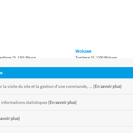
Woluwe
astinne 15, 1301 Wavre
Tomberg 52, 1200 Woluwe
Namur
es
 Bruxelles 315, 1410 Waterloo
Ch. de Marche 382, 5100 Namur
 la visite du site et la gestion d'une commande, ...
(En savoir plus)
 informations statistiques
(En savoir plus)
savoir plus)
 chaque magasin, toutes taxes comprises.