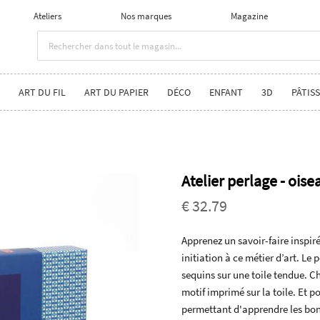
Ateliers
Nos marques
Magazine
ART DU FIL
ART DU PAPIER
DÉCO
ENFANT
3D
PÂTISS
Atelier perlage - oise
€ 32.79
Apprenez un savoir-faire inspiré
initiation à ce métier d’art. Le
sequins sur une toile tendue. Ch
motif imprimé sur la toile. Et
permettant d'apprendre les bons