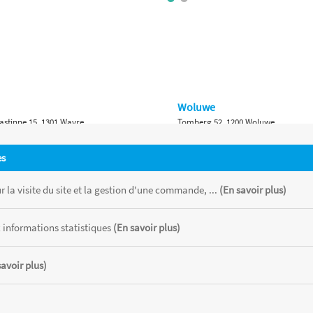
Woluwe
astinne 15, 1301 Wavre
Tomberg 52, 1200 Woluwe
Namur
es
 Bruxelles 315, 1410 Waterloo
Ch. de Marche 382, 5100 Namur
 la visite du site et la gestion d'une commande, ...
(En savoir plus)
 informations statistiques
(En savoir plus)
savoir plus)
 chaque magasin, toutes taxes comprises.
CATOR