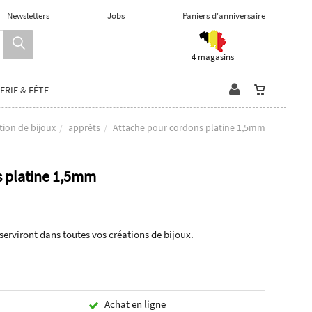
Newsletters
Jobs
Paniers d'anniversaire
4 magasins
ERIE & FÊTE
tion de bijoux
apprêts
Attache pour cordons platine 1,5mm
s platine 1,5mm
erviront dans toutes vos créations de bijoux.
Achat en ligne