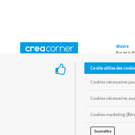
Wavre
Rue de la W
Horaires d'ouverture
Waterloo
Ce site utilise des cooki
Chaussée de
Accès aux magasins
Livraison
Cookies nécessaires pour
Retours d'articles
Une histoire de famille
Cookies nécessaires aux
Remises spéciales
Gestion des cookies
Cookies marketing
(En 
Tous les produits sont vendus dans la limite des stocks disponibles de
Soumettre
MENTIONS LÉGALES
CONDITIONS GÉNÉRALES
RÉALISÉ AVEC MER