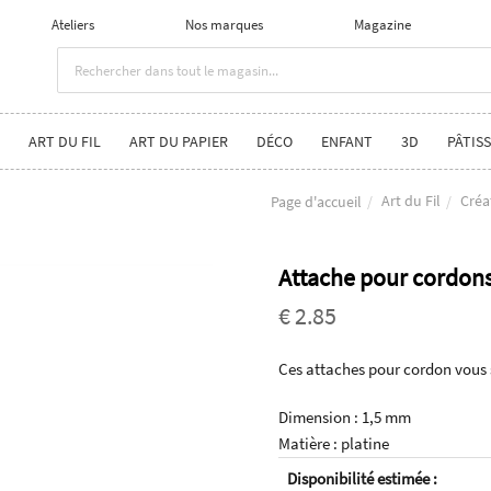
Ateliers
Nos marques
Magazine
ART DU FIL
ART DU PAPIER
DÉCO
ENFANT
3D
PÂTISS
Art du Fil
Créa
Page d'accueil
Attache pour cordon
€ 2.85
Ces attaches pour cordon vous s
Dimension : 1,5 mm
Matière : platine
Disponibilité estimée :