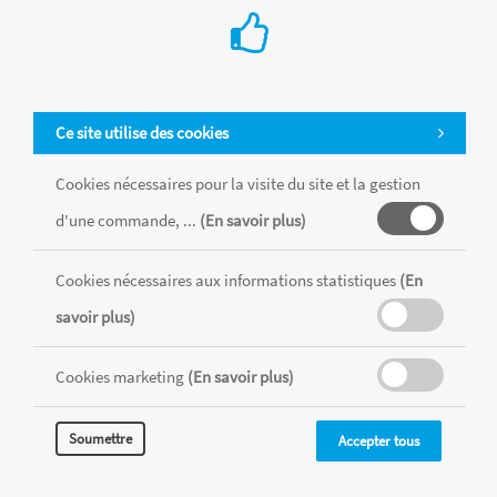
Ce site utilise des cookies
Cookies nécessaires pour la visite du site et la gestion
d'une commande, ...
(En savoir plus)
Cookies nécessaires aux informations statistiques
(En
Tous les produits sont vendus dans la limite des stocks disponibles de
savoir plus)
chaque magasin, toutes taxes comprises.
Cookies marketing
(En savoir plus)
MENTIONS LÉGALES
CONDITIONS GÉNÉRALES
Soumettre
Accepter tous
RÉALISÉ AVEC MERCATOR
CMS