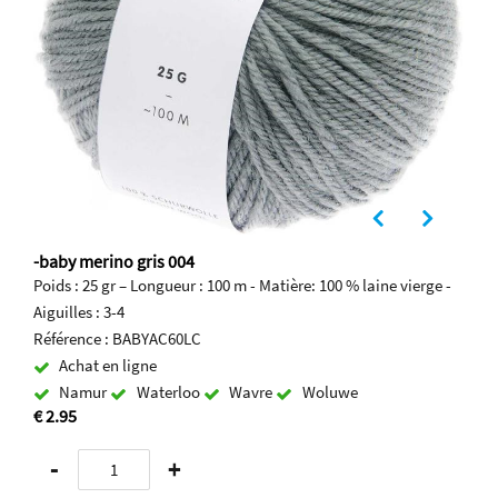
-baby merino gris 004
Poids : 25 gr – Longueur : 100 m - Matière: 100 % laine vierge -
Aiguilles : 3-4
Référence : BABYAC60LC
Achat en ligne
Namur
Waterloo
Wavre
Woluwe
€ 2.95
-
+