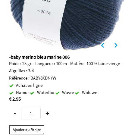
-baby merino bleu marine 006
Poids : 25 gr – Longueur : 100 m - Matière: 100 % laine vierge -
Aiguilles : 3-4
Référence : BABY8XDNYW
Achat en ligne
Namur
Waterloo
Wavre
Woluwe
€ 2.95
-
+