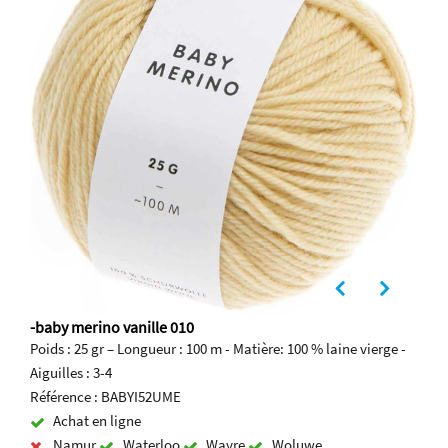
-baby merino vanille 010
Poids : 25 gr – Longueur : 100 m - Matière: 100 % laine vierge -
Aiguilles : 3-4
Référence : BABYI52UME
Achat en ligne
Namur
Waterloo
Wavre
Woluwe