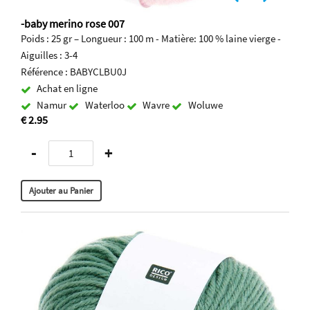
-baby merino rose 007
Poids : 25 gr – Longueur : 100 m - Matière: 100 % laine vierge -
Aiguilles : 3-4
Référence : BABYCLBU0J
Achat en ligne
Namur
Waterloo
Wavre
Woluwe
€ 2.95
-
+