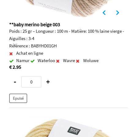
**baby merino beige 003
Poids : 25 gr – Longueur : 100 m - Matière: 100 % laine vierge -
Aiguilles : 3-4
Référence : BABYHD01GH
Achat en ligne
Namur
Waterloo
Wavre
Woluwe
€ 2.95
-
+