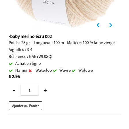
-baby merino écru 002
Poids : 25 gr – Longueur : 100 m - Matière: 100 % laine vierge -
Aiguilles : 3-4
Référence : BABYWL0SQI
Achat en ligne
Namur
Waterloo
Wavre
Woluwe
€ 2.95
-
+