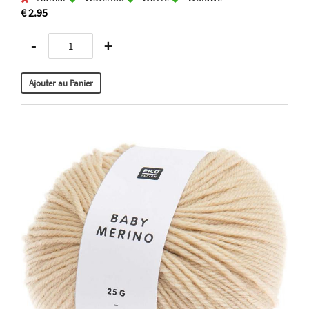
€ 2.95
-
+