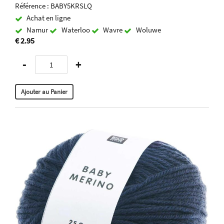
Référence : BABY5KRSLQ
Achat en ligne
Namur
Waterloo
Wavre
Woluwe
€ 2.95
-
+