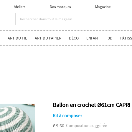
Ateliers
Nos marques
Magazine
ART DU FIL
ART DU PAPIER
DÉCO
ENFANT
3D
PÂTISS
Ballon en crochet Ø61cm CAPRI
Kit à composer
€ 9.60
Composition suggérée