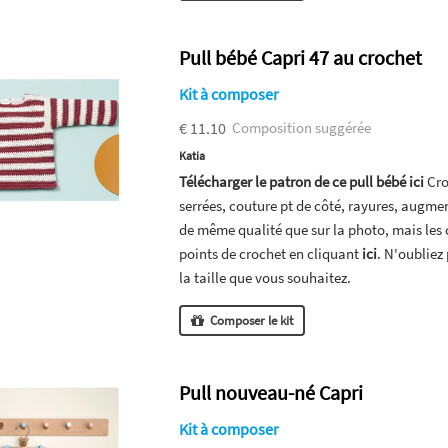
Pull bébé Capri 47 au crochet
Kit à composer
€ 11.10
Composition suggérée
Katia
Télécharger le patron de ce pull bébé ici
Croc
serrées, couture pt de côté, rayures, augm
de même qualité que sur la photo, mais les 
points de crochet en cliquant
ici
. N'oubliez
la taille que vous souhaitez.
Composer le kit
Pull nouveau-né Capri
Kit à composer