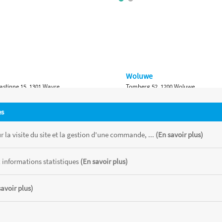
Woluwe
astinne 15, 1301 Wavre
Tomberg 52, 1200 Woluwe
Namur
es
 Bruxelles 315, 1410 Waterloo
Ch. de Marche 382, 5100 Namur
 la visite du site et la gestion d'une commande, ...
(En savoir plus)
 informations statistiques
(En savoir plus)
savoir plus)
 chaque magasin, toutes taxes comprises.
CATOR