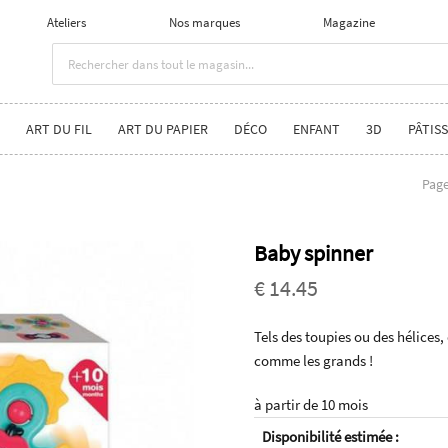
Ateliers
Nos marques
Magazine
ART DU FIL
ART DU PAPIER
DÉCO
ENFANT
3D
PÂTISS
Page
Baby spinner
€ 14.45
Tels des toupies ou des hélices, 
comme les grands !
à partir de 10 mois
Disponibilité estimée :