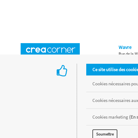
Wavre
Rue de la W
Horaires d'ouverture
Waterloo
Ce site utilise des cooki
Chaussée de
Accès aux magasins
Livraison
Cookies nécessaires pour
Retours d'articles
Une histoire de famille
Cookies nécessaires aux
Remises spéciales
Gestion des cookies
Cookies marketing
(En 
Tous les produits sont vendus dans la limite des stocks disponibles de
Soumettre
MENTIONS LÉGALES
CONDITIONS GÉNÉRALES
RÉALISÉ AVEC MER