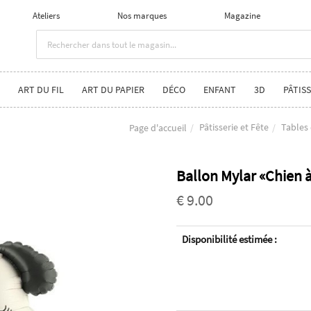
Ateliers
Nos marques
Magazine
ART DU FIL
ART DU PAPIER
DÉCO
ENFANT
3D
PÂTISS
Pâtisserie et Fête
Tables 
Page d'accueil
Ballon Mylar «Chien 
€ 9.00
Disponibilité estimée :