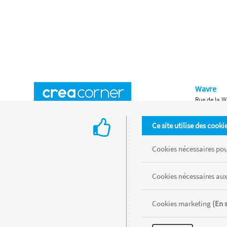
Wavre
Rue de la W
Horaires d'ouverture
Waterloo
Ce site utilise des cooki
Chaussée de
Accès aux magasins
Livraison
Cookies nécessaires pour
Retours d'articles
Une histoire de famille
Cookies nécessaires aux
Remises spéciales
Gestion des cookies
Cookies marketing
(En 
Tous les produits sont vendus dans la limite des stocks disponibles de