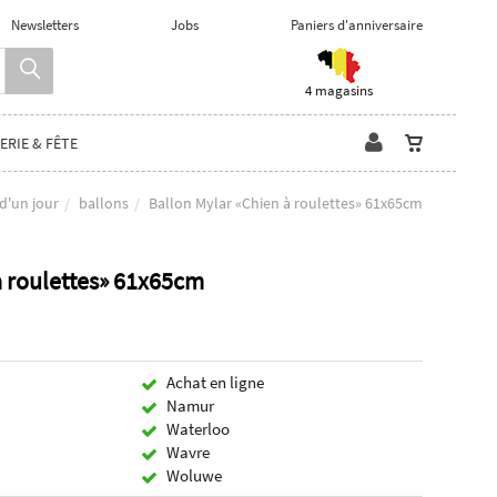
Newsletters
Jobs
Paniers d'anniversaire
4 magasins
ERIE & FÊTE
d'un jour
ballons
Ballon Mylar «Chien à roulettes» 61x65cm
à roulettes» 61x65cm
Achat en ligne
Namur
Waterloo
Wavre
Woluwe