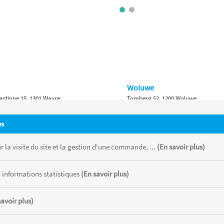
Woluwe
astinne 15, 1301 Wavre
Tomberg 52, 1200 Woluwe
Namur
es
 Bruxelles 315, 1410 Waterloo
Ch. de Marche 382, 5100 Namur
 la visite du site et la gestion d'une commande, ...
(En savoir plus)
 informations statistiques
(En savoir plus)
savoir plus)
 chaque magasin, toutes taxes comprises.