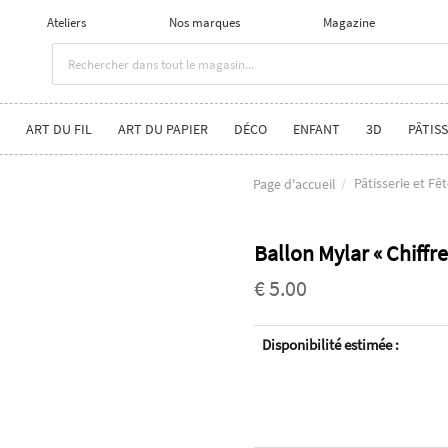
Ateliers
Nos marques
Magazine
ART DU FIL
ART DU PAPIER
DÉCO
ENFANT
3D
PÂTISS
Pâtisserie et Fê
Page d'accueil
Ballon Mylar « Chiffr
€ 5.00
Disponibilité estimée :