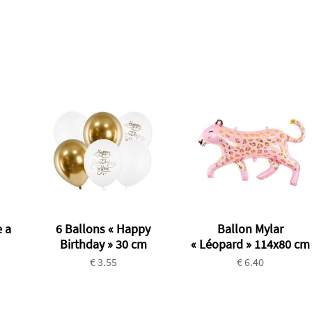
 a
6 Ballons « Happy
Ballon Mylar
Birthday » 30 cm
« Léopard » 114x80 cm
€ 3.55
€ 6.40