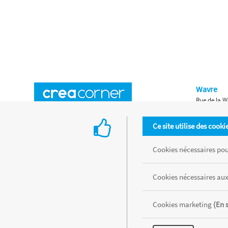
Wavre
Rue de la W
Horaires d'ouverture
Waterloo
Ce site utilise des cooki
Chaussée de
Accès aux magasins
Livraison
Cookies nécessaires pour
Retours d'articles
Une histoire de famille
Cookies nécessaires aux
Remises spéciales
Gestion des cookies
Cookies marketing
(En 
Tous les produits sont vendus dans la limite des stocks disponibles de