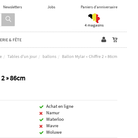
Newsletters
Jobs
Paniers d'anniversaire
4 magasins
ERIE & FÊTE
te
Tables d'un jour
ballons
Ballon Mylar « Chiffre 2 » 86cm
e 2 » 86cm
Achat en ligne
Namur
Waterloo
Wavre
Woluwe