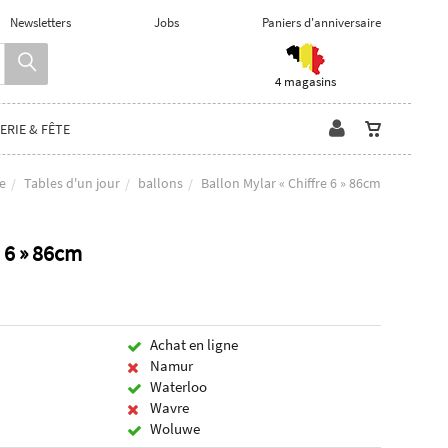
Newsletters
Jobs
Paniers d'anniversaire
4 magasins
ERIE & FÊTE
te
Tables d'un jour
ballons
Ballon Mylar « Chiffre 6 » 86cm
e 6 » 86cm
Achat en ligne
Namur
Waterloo
Wavre
Woluwe