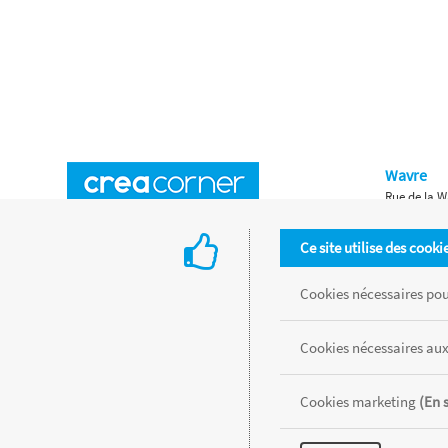
Wavre
Rue de la W
Horaires d'ouverture
Waterloo
Ce site utilise des cooki
Chaussée de
Accès aux magasins
Livraison
Cookies nécessaires pour
Retours d'articles
Une histoire de famille
Cookies nécessaires aux
Remises spéciales
Gestion des cookies
Cookies marketing
(En 
Tous les produits sont vendus dans la limite des stocks disponibles de