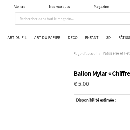
Ateliers
Nos marques
Magazine
ART DU FIL
ART DU PAPIER
DÉCO
ENFANT
3D
PÂTISS
Pâtisserie et Fê
Page d'accueil
Ballon Mylar « Chiffr
€ 5.00
Disponibilité estimée :