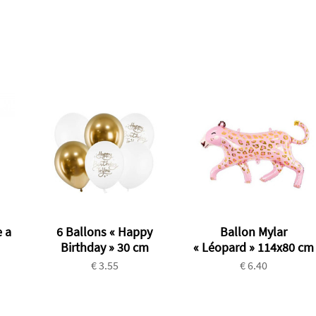
 a
6 Ballons « Happy
Ballon Mylar
Birthday » 30 cm
« Léopard » 114x80 cm
€ 3.55
€ 6.40