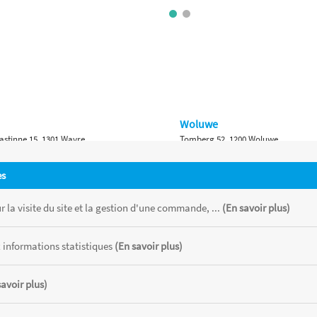
Woluwe
astinne 15, 1301 Wavre
Tomberg 52, 1200 Woluwe
Namur
es
 Bruxelles 315, 1410 Waterloo
Ch. de Marche 382, 5100 Namur
 la visite du site et la gestion d'une commande, ...
(En savoir plus)
 informations statistiques
(En savoir plus)
savoir plus)
 chaque magasin, toutes taxes comprises.