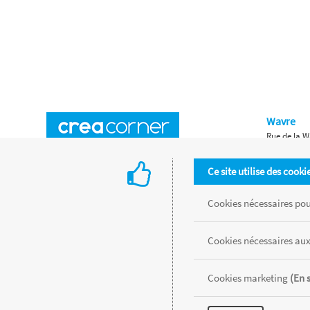
Wavre
Rue de la W
Horaires d'ouverture
Waterloo
Ce site utilise des cooki
Chaussée de
Accès aux magasins
Livraison
Cookies nécessaires pour
Retours d'articles
Une histoire de famille
Cookies nécessaires aux
Remises spéciales
Gestion des cookies
Cookies marketing
(En 
Tous les produits sont vendus dans la limite des stocks disponibles de