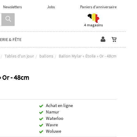
Newsletters
Jobs
Paniers d'anniversaire
4 magasins
ERIE & FÊTE
Tables d'un jour
ballons
Ballon Mylar « Étoile » Or - 48cm
» Or - 48cm
Achat en ligne
Namur
Waterloo
Wavre
Woluwe