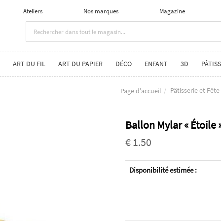
Ateliers
Nos marques
Magazine
ART DU FIL
ART DU PAPIER
DÉCO
ENFANT
3D
PÂTISS
Pâtisserie et Fête
Page d'accueil
Ballon Mylar « Étoile 
€ 1.50
Disponibilité estimée :