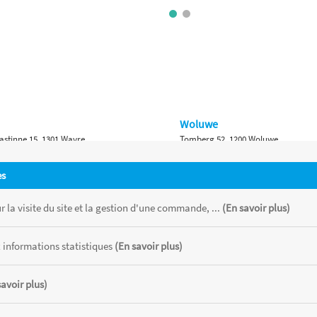
Woluwe
astinne 15, 1301 Wavre
Tomberg 52, 1200 Woluwe
Namur
es
 Bruxelles 315, 1410 Waterloo
Ch. de Marche 382, 5100 Namur
 la visite du site et la gestion d'une commande, ...
(En savoir plus)
 informations statistiques
(En savoir plus)
savoir plus)
 chaque magasin, toutes taxes comprises.