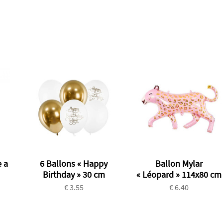
 a
6 Ballons « Happy
Ballon Mylar
Birthday » 30 cm
« Léopard » 114x80 cm
€ 3.55
€ 6.40