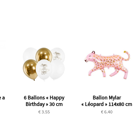
 a
6 Ballons « Happy
Ballon Mylar
Birthday » 30 cm
« Léopard » 114x80 cm
€ 3.55
€ 6.40