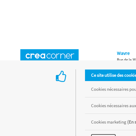
Wavre
Rue de la W
Horaires d'ouverture
Waterloo
Ce site utilise des cooki
Chaussée de
Accès aux magasins
Livraison
Cookies nécessaires pour
Retours d'articles
Une histoire de famille
Cookies nécessaires aux
Remises spéciales
Gestion des cookies
Cookies marketing
(En 
Tous les produits sont vendus dans la limite des stocks disponibles de