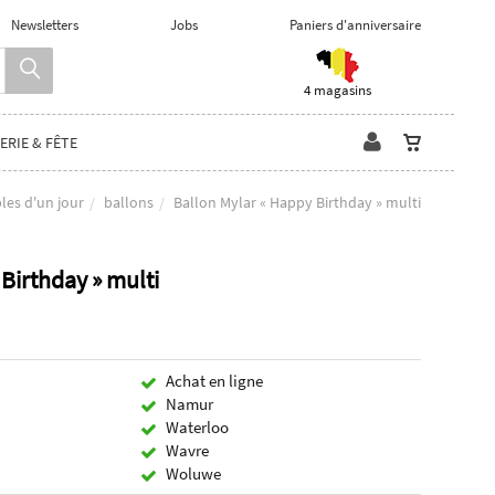
Newsletters
Jobs
Paniers d'anniversaire
4 magasins
ERIE & FÊTE
les d'un jour
ballons
Ballon Mylar « Happy Birthday » multi
Birthday » multi
Achat en ligne
Namur
Waterloo
Wavre
Woluwe