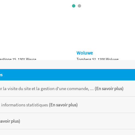
Woluwe
astinne 15, 1301 Wavre
Tomberg 52, 1200 Woluwe
Namur
es
 Bruxelles 315, 1410 Waterloo
Ch. de Marche 382, 5100 Namur
 la visite du site et la gestion d'une commande, ...
(En savoir plus)
 informations statistiques
(En savoir plus)
savoir plus)
 chaque magasin, toutes taxes comprises.