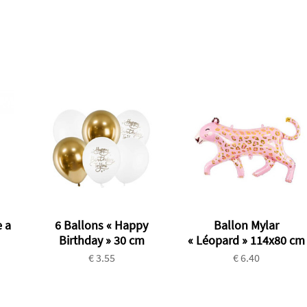
 a
6 Ballons « Happy
Ballon Mylar
Birthday » 30 cm
« Léopard » 114x80 cm
€ 3.55
€ 6.40