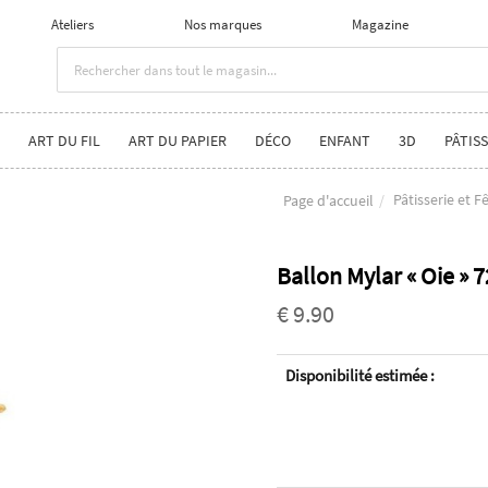
Ateliers
Nos marques
Magazine
ART DU FIL
ART DU PAPIER
DÉCO
ENFANT
3D
PÂTISS
Pâtisserie et F
Page d'accueil
Ballon Mylar « Oie » 
€ 9.90
Disponibilité estimée :