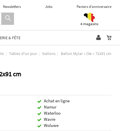
Newsletters
Jobs
Paniers d'anniversaire
4 magasins
ERIE & FÊTE
ête
Tables d'un jour
ballons
Ballon Mylar « Oie » 72x91 cm
72x91 cm
Achat en ligne
Namur
Waterloo
Wavre
Woluwe