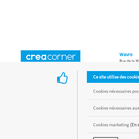
Wavre
Rue de la W
Horaires d'ouverture
Waterloo
Ce site utilise des cooki
Chaussée de
Accès aux magasins
Livraison
Cookies nécessaires pour
Retours d'articles
Une histoire de famille
Cookies nécessaires aux
Remises spéciales
Gestion des cookies
Cookies marketing
(En 
Tous les produits sont vendus dans la limite des stocks disponibles de