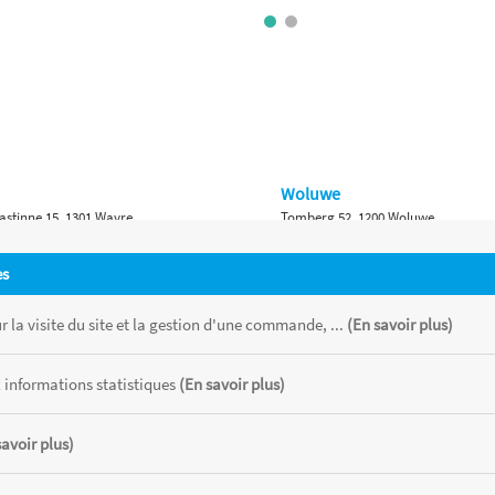
Woluwe
astinne 15, 1301 Wavre
Tomberg 52, 1200 Woluwe
Namur
es
 Bruxelles 315, 1410 Waterloo
Ch. de Marche 382, 5100 Namur
 la visite du site et la gestion d'une commande, ...
(En savoir plus)
 informations statistiques
(En savoir plus)
savoir plus)
 chaque magasin, toutes taxes comprises.