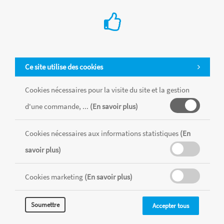
Ce site utilise des cookies
Cookies nécessaires pour la visite du site et la gestion
d'une commande, ...
(En savoir plus)
Cookies nécessaires aux informations statistiques
(En
Tous les produits sont vendus dans la limite des stocks disponibles de
chaque magasin, toutes taxes comprises.
savoir plus)
Cookies marketing
(En savoir plus)
MENTIONS LÉGALES
CONDITIONS GÉNÉRALES
RÉALISÉ AVEC MERCATOR
Soumettre
Accepter tous
CMS