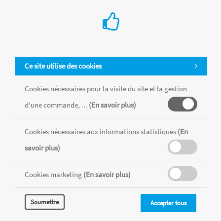
Ce site utilise des cookies
Tous les produits sont vendus dans la limite des stocks disponibles de
chaque magasin, toutes taxes comprises.
Cookies nécessaires pour la visite du site et la gestion
d'une commande, ...
(En savoir plus)
MENTIONS LÉGALES
CONDITIONS GÉNÉRALES
Cookies nécessaires aux informations statistiques
(En
RÉALISÉ AVEC MERCATOR
savoir plus)
CMS
Cookies marketing
(En savoir plus)
Soumettre
Accepter tous