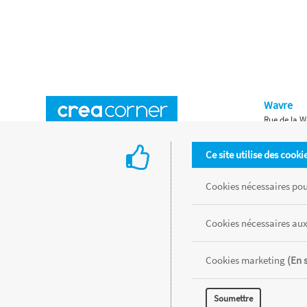
Wavre
Rue de la W
Horaires d'ouverture
Waterloo
Ce site utilise des cooki
Chaussée de
Accès aux magasins
Livraison
Cookies nécessaires pour
Retours d'articles
Une histoire de famille
Cookies nécessaires aux
Remises spéciales
Gestion des cookies
Cookies marketing
(En 
Tous les produits sont vendus dans la limite des stocks disponibles de
Soumettre
MENTIONS LÉGALES
CONDITIONS GÉNÉRALES
RÉALISÉ AVEC MER