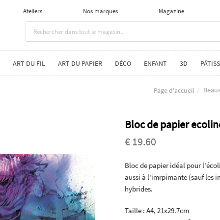
Ateliers
Nos marques
Magazine
ART DU FIL
ART DU PAPIER
DÉCO
ENFANT
3D
PÂTISS
Beaux
Page d'accueil
Bloc de papier ecolin
€ 19.60
Bloc de papier idéal pour l'écoli
aussi à l'imrpimante (sauf les i
hybrides.
Taille : A4, 21x29.7cm