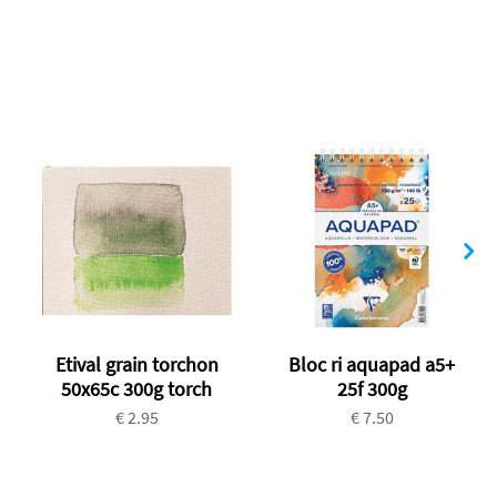
Etival grain torchon
Bloc ri aquapad a5+
50x65c 300g torch
25f 300g
€ 2.95
€ 7.50