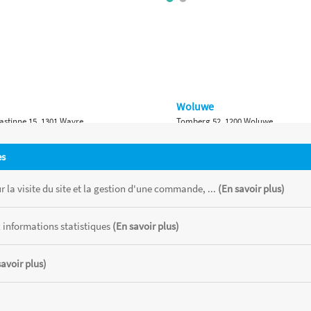
Woluwe
astinne 15, 1301 Wavre
Tomberg 52, 1200 Woluwe
Namur
es
 Bruxelles 315, 1410 Waterloo
Ch. de Marche 382, 5100 Namur
 la visite du site et la gestion d'une commande, ...
(En savoir plus)
 informations statistiques
(En savoir plus)
savoir plus)
 chaque magasin, toutes taxes comprises.
CATOR