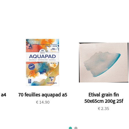
 a4
70 feuilles aquapad a5
Etival grain fin
50x65cm 200g 25f
€ 14.90
€ 2.35