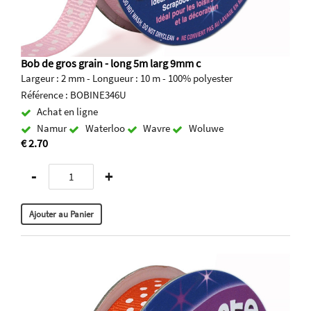
Bob de gros grain - long 5m larg 9mm c
Largeur : 2 mm - Longueur : 10 m - 100% polyester
Référence : BOBINE346U
Achat en ligne
Namur
Waterloo
Wavre
Woluwe
€ 2.70
-
+