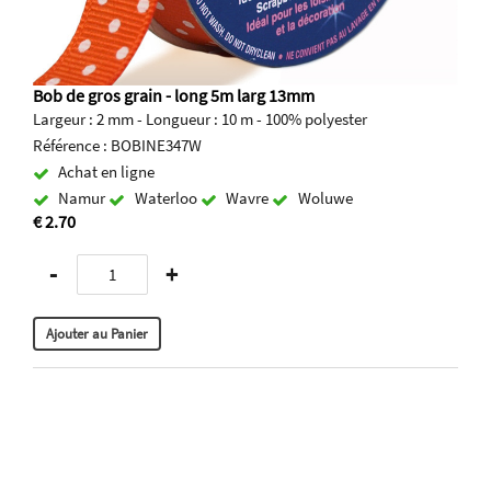
Bob de gros grain - long 5m larg 13mm
Largeur : 2 mm - Longueur : 10 m - 100% polyester
Référence : BOBINE347W
Achat en ligne
Namur
Waterloo
Wavre
Woluwe
€ 2.70
-
+