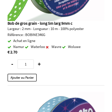
Bob de gros grain - long 5m larg 9mm c
Largeur : 2 mm - Longueur : 10 m - 100% polyester
Référence : BOBINE346G
Achat en ligne
Namur
Waterloo
Wavre
Woluwe
€ 2.70
-
+