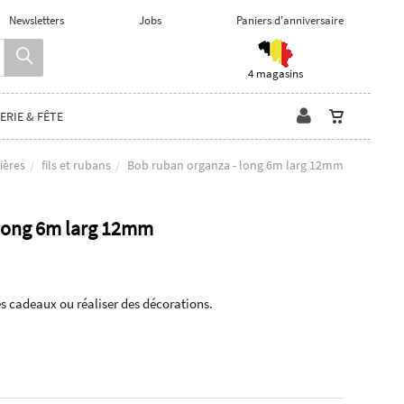
Newsletters
Jobs
Paniers d'anniversaire
4 magasins
ERIE & FÊTE
ières
fils et rubans
Bob ruban organza - long 6m larg 12mm
 long 6m larg 12mm
es cadeaux ou réaliser des décorations.