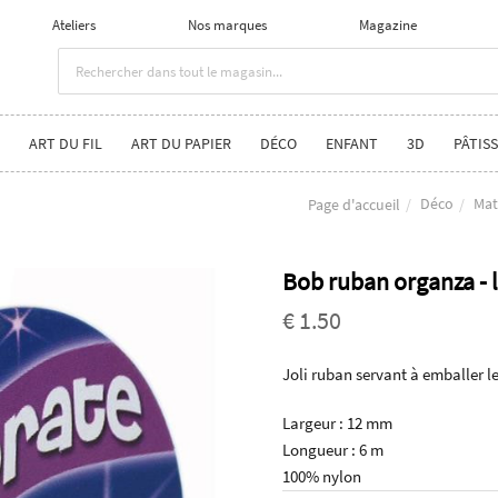
Ateliers
Nos marques
Magazine
ART DU FIL
ART DU PAPIER
DÉCO
ENFANT
3D
PÂTISS
Déco
Mat
Page d'accueil
Bob ruban organza -
€ 1.50
Joli ruban servant à emballer l
Largeur : 12 mm
Longueur : 6 m
100% nylon