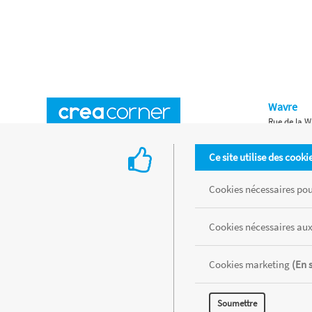
Wavre
Rue de la W
Horaires d'ouverture
Waterloo
Ce site utilise des cooki
Chaussée de
Accès aux magasins
Livraison
Cookies nécessaires pour
Retours d'articles
Une histoire de famille
Cookies nécessaires aux
Remises spéciales
Gestion des cookies
Cookies marketing
(En 
Tous les produits sont vendus dans la limite des stocks disponibles de
Soumettre
MENTIONS LÉGALES
CONDITIONS GÉNÉRALES
RÉALISÉ AVEC MER