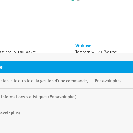
Woluwe
astinne 15, 1301 Wavre
Tomberg 52, 1200 Woluwe
Namur
es
 Bruxelles 315, 1410 Waterloo
Ch. de Marche 382, 5100 Namur
 la visite du site et la gestion d'une commande, ...
(En savoir plus)
 informations statistiques
(En savoir plus)
savoir plus)
 chaque magasin, toutes taxes comprises.
CATOR