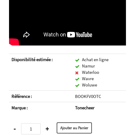
Disponibilité estimée :
Achat en ligne
Namur
Waterloo
Wavre
Woluwe
Référence :
BOOKFV0OTC
Marque :
Tonecheer
-
+