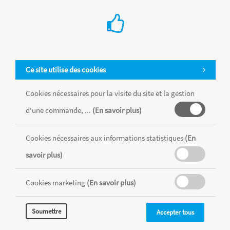
Ce site utilise des cookies
Cookies nécessaires pour la visite du site et la gestion
d'une commande, ...
(En savoir plus)
Cookies nécessaires aux informations statistiques
(En
Tous les produits sont vendus dans la limite des stocks disponibles de
savoir plus)
chaque magasin, toutes taxes comprises.
Cookies marketing
(En savoir plus)
MENTIONS LÉGALES
CONDITIONS GÉNÉRALES
Soumettre
Accepter tous
RÉALISÉ AVEC MERCATOR