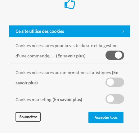
Ce site utilise des cookies
Cookies nécessaires pour la visite du site et la gestion
d'une commande, ...
(En savoir plus)
Cookies nécessaires aux informations statistiques
(En
Tous les produits sont vendus dans la limite des stocks disponibles de
savoir plus)
chaque magasin, toutes taxes comprises.
Cookies marketing
(En savoir plus)
MENTIONS LÉGALES
CONDITIONS GÉNÉRALES
Soumettre
Accepter tous
RÉALISÉ AVEC MERCATOR
CMS