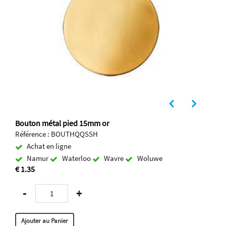
Bouton métal pied 15mm or
Référence : BOUTHQQSSH
Achat en ligne
Namur
Waterloo
Wavre
Woluwe
€ 1.35
-
+