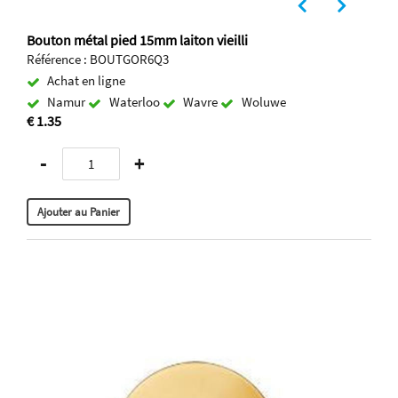
Bouton métal pied 15mm laiton vieilli
Référence : BOUTGOR6Q3
Achat en ligne
Namur
Waterloo
Wavre
Woluwe
€ 1.35
-
+