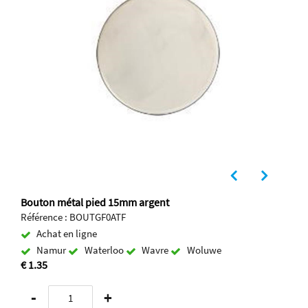
Bouton métal pied 15mm argent
Référence : BOUTGF0ATF
Achat en ligne
Namur
Waterloo
Wavre
Woluwe
€ 1.35
-
+