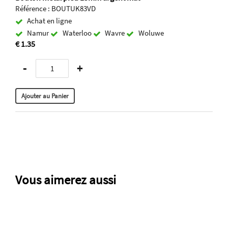
Référence : BOUTUK83VD
Achat en ligne
Namur
Waterloo
Wavre
Woluwe
€ 1.35
-
+
Vous aimerez aussi