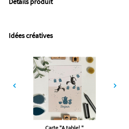
Détails produit
Idées créatives
Carte "A table! "
C