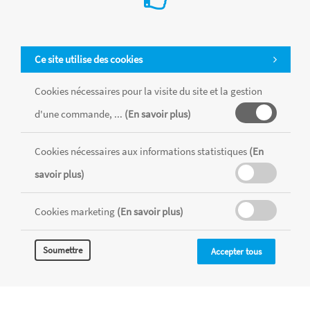
Ce site utilise des cookies
Cookies nécessaires pour la visite du site et la gestion
d'une commande, ...
(En savoir plus)
Cookies nécessaires aux informations statistiques
(En
Tous les produits sont vendus dans la limite des stocks disponibles de
savoir plus)
chaque magasin, toutes taxes comprises.
Cookies marketing
(En savoir plus)
MENTIONS LÉGALES
CONDITIONS GÉNÉRALES
Soumettre
Accepter tous
RÉALISÉ AVEC MERCATOR
CMS