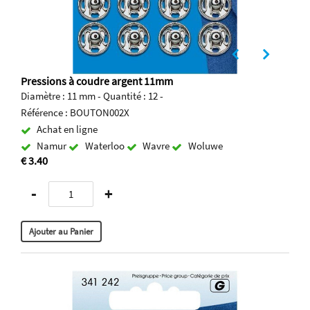
Pressions à coudre argent 11mm
Diamètre : 11 mm - Quantité : 12 -
Référence : BOUTON002X
Achat en ligne
Namur
Waterloo
Wavre
Woluwe
€ 3.40
-
+