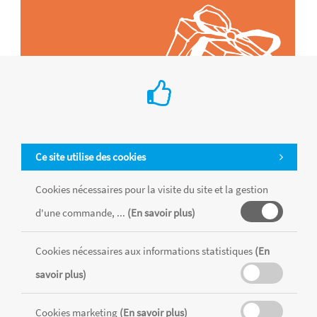
Ce site utilise des cookies
Cookies nécessaires pour la visite du site et la gestion
d'une commande, ...
(En savoir plus)
Tous les produits sont vendus dans la limite des stocks disponibles de
chaque magasin, toutes taxes comprises.
Cookies nécessaires aux informations statistiques
(En
savoir plus)
MENTIONS LÉGALES
CONDITIONS GÉNÉRALES
Cookies marketing
(En savoir plus)
RÉALISÉ AVEC MERCATOR