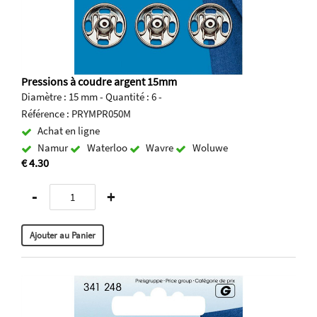
Pressions à coudre argent 15mm
Diamètre : 15 mm - Quantité : 6 -
Référence : PRYMPR050M
Achat en ligne
Namur
Waterloo
Wavre
Woluwe
€ 4.30
-
+