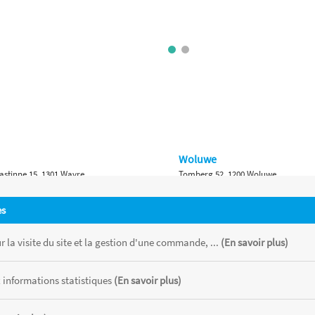
Woluwe
astinne 15, 1301 Wavre
Tomberg 52, 1200 Woluwe
Namur
es
 Bruxelles 315, 1410 Waterloo
Ch. de Marche 382, 5100 Namur
 la visite du site et la gestion d'une commande, ...
(En savoir plus)
 informations statistiques
(En savoir plus)