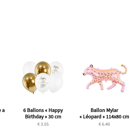
 a
6 Ballons « Happy
Ballon Mylar
Birthday » 30 cm
« Léopard » 114x80 cm
€ 3.55
€ 6.40