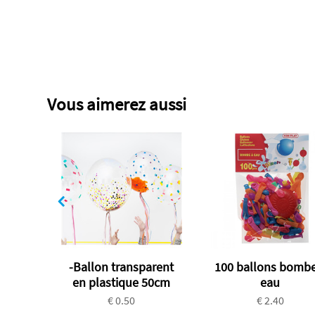
Article :
8711194010615
-
500333
Vous aimerez aussi
-Ballon transparent
100 ballons bombe
en plastique 50cm
eau
€ 0.50
€ 2.40