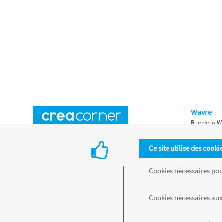
Wavre
Rue de la W
Horaires d'ouverture
Waterloo
Ce site utilise des cooki
Chaussée de
Accès aux magasins
Livraison
Cookies nécessaires pour
Retours d'articles
Une histoire de famille
Cookies nécessaires aux
Remises spéciales
Gestion des cookies