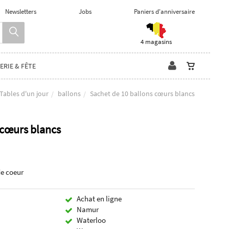
Newsletters
Jobs
Paniers d'anniversaire
4 magasins
ERIE & FÊTE
Tables d'un jour
ballons
Sachet de 10 ballons cœurs blancs
 cœurs blancs
de coeur
Achat en ligne
Namur
Waterloo