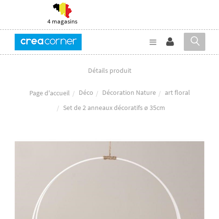
4 magasins
Détails produit
Déco
Décoration Nature
art floral
Page d'accueil
Set de 2 anneaux décoratifs ø 35cm