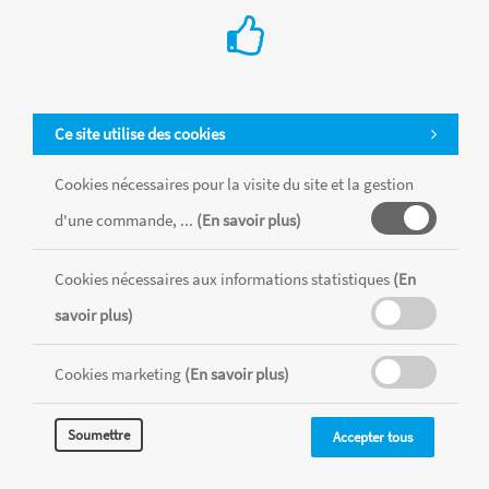
Ce site utilise des cookies
Cookies nécessaires pour la visite du site et la gestion
d'une commande, ...
(En savoir plus)
Cookies nécessaires aux informations statistiques
(En
Tous les produits sont vendus dans la limite des stocks disponibles de
savoir plus)
chaque magasin, toutes taxes comprises.
Cookies marketing
(En savoir plus)
MENTIONS LÉGALES
CONDITIONS GÉNÉRALES
Soumettre
Accepter tous
RÉALISÉ AVEC MERCATOR
CMS