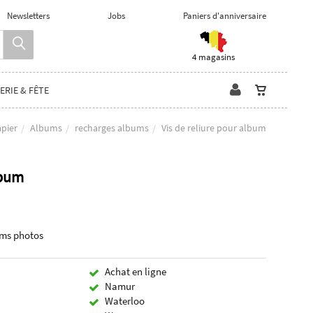
Newsletters
Jobs
Paniers d'anniversaire
4 magasins
ERIE & FÊTE
apier
Albums
recharges albums
Vis de reliure pour album
lbum
bums photos
Achat en ligne
Namur
Waterloo