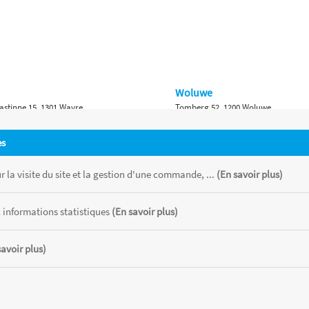
Woluwe
astinne 15, 1301 Wavre
Tomberg 52, 1200 Woluwe
Namur
es
 Bruxelles 315, 1410 Waterloo
Ch. de Marche 382, 5100 Namur
 la visite du site et la gestion d'une commande, ...
(En savoir plus)
 informations statistiques
(En savoir plus)
savoir plus)
 chaque magasin, toutes taxes comprises.
CATOR