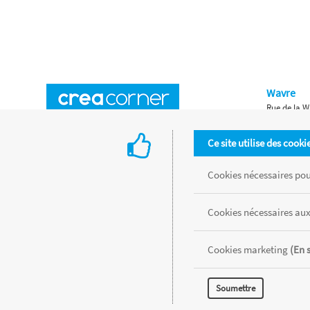
Wavre
Rue de la W
Horaires d'ouverture
Waterloo
Ce site utilise des cooki
Chaussée de
Accès aux magasins
Livraison
Cookies nécessaires pour
Retours d'articles
Une histoire de famille
Cookies nécessaires aux
Remises spéciales
Gestion des cookies
Cookies marketing
(En 
Tous les produits sont vendus dans la limite des stocks disponibles de
Soumettre
MENTIONS LÉGALES
CONDITIONS GÉNÉRALES
RÉALISÉ AVEC MER