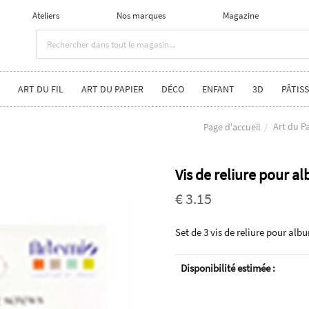
Ateliers
Nos marques
Magazine
ART DU FIL
ART DU PAPIER
DÉCO
ENFANT
3D
PÂTISS
Art du P
Page d'accueil
Vis de reliure pour a
€ 3.15
Set de 3 vis de reliure pour al
Disponibilité estimée :