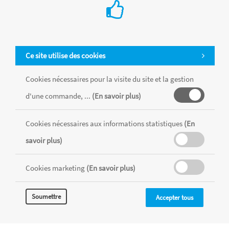
Ce site utilise des cookies
Cookies nécessaires pour la visite du site et la gestion
d'une commande, ...
(En savoir plus)
Cookies nécessaires aux informations statistiques
(En
Tous les produits sont vendus dans la limite des stocks disponibles de
chaque magasin, toutes taxes comprises.
savoir plus)
Cookies marketing
(En savoir plus)
MENTIONS LÉGALES
CONDITIONS GÉNÉRALES
RÉALISÉ AVEC MERCATOR
Soumettre
Accepter tous
CMS